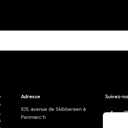
Adresse
Suivez-n
e
e
105, avenue de Skibbereen à
,
Penmarc’h
s