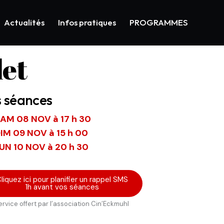
Actualités
Infos pratiques
PROGRAMMES
let
s séances
AM 08 NOV à 17 h 30
IM 09 NOV à 15 h 00
UN 10 NOV à 20 h 30
liquez ici pour planifier un rappel SMS
1h avant vos séances
ervice offert par l’association Cin’Eckmuhl