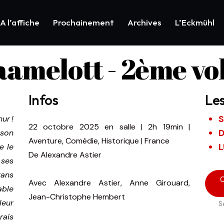
A l’affiche
Prochainement
Archives
L’Eckmühl
amelott - 2ème vo
Infos
Le
S
ur !
22 octobre 2025
en salle
|
2h 19min
|
D
 son
Aventure, Comédie, Historique | France
L
e le
De
Alexandre Astier
 ses
rans
C
Avec
Alexandre Astier, Anne Girouard,
able
Jean-Christophe Hembert
leur
S
rais