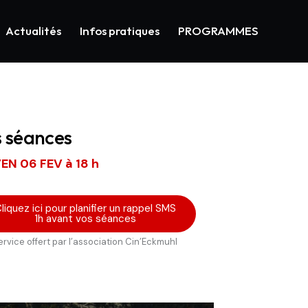
Actualités
Infos pratiques
PROGRAMMES
s séances
EN 06 FEV à 18 h
liquez ici pour planifier un rappel SMS
1h avant vos séances
ervice offert par l’association Cin’Eckmuhl