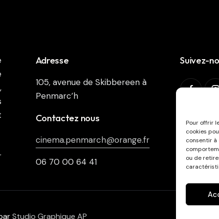
Adresse
Suivez-n
e
e
105, avenue de Skibbereen à
,
Penmarc’h
s
t
Abonnez-v
Contactez nous
Pour offrir 
cookies pou
cinema.penmarch@orange.fr
consentir à
comportemen
r
ou de retir
06 70 00 64 41
caractéristi
Ac
 par
Studio Graphique AP