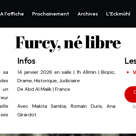
A l’affiche
Prochainement
Archives
L’Eckmühl
Furcy, né libre
Infos
Le
V
e sa
14 janvier 2026
en salle
|
1h 48min
|
Biopic,
des
Drame, Historique, Judiciaire
i un
De
Abd Al Malik | France
C
reur
ille
Avec
Makita Samba, Romain Duris, Ana
S
 ses
Girardot