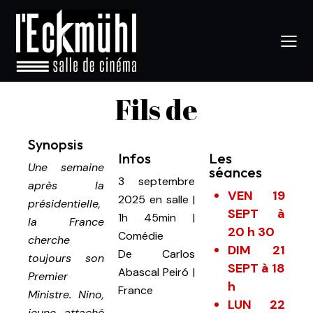
Fils de
Synopsis
Infos
Les
Une semaine
séances
3 septembre
après la
VEN 19
2025
en salle
|
présidentielle,
SEPT à
1h 45min
|
la France
20 h 30
Comédie
cherche
DIM 21
De
Carlos
toujours son
SEPT à 18
Abascal Peiró |
Premier
h
France
Ministre. Nino,
LUN 22
jeune attaché