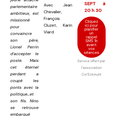
SEPT à
Avec
Jean
parlementaire
20 h 30
Chevalier,
ambitieux, est
François
missionné
Cliquez
Cluzet, Karin
ici pour
pour
planifier
Viard
un
convaincre
rappel
son père,
SMS 1h
avant
Lionel Perrin
vos
séances
d’accepter le
poste. Mais
Service offert par
cet éternel
l’association
perdant a
Cin’Eckmuhl
coupé les
ponts avec la
politique…et
son fils. Nino
se retrouve
embarqué