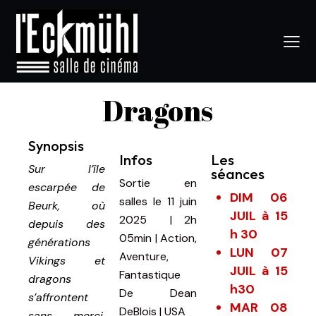
Dragons
Synopsis
Infos
Les
Sur l’île
séances
Sortie en
escarpée de
DIM 06
salles le 11 juin
Beurk, où
JUIL à 15
2025
|
2h
depuis des
h 30
05min
|
Action,
générations
LUN 07
Aventure,
Vikings et
JUIL à 15
Fantastique
dragons
h30
De
Dean
s’affrontent
MAR 08
DeBlois | USA
sans merci,