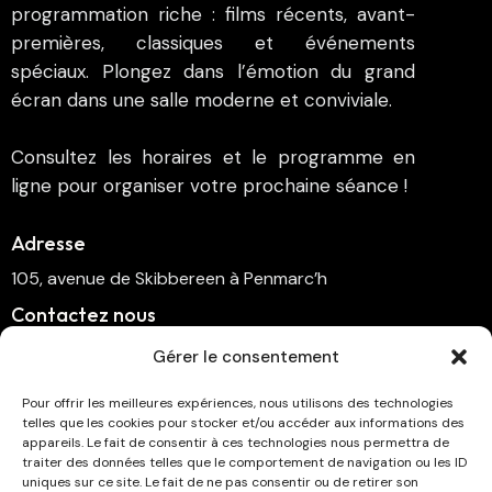
programmation riche : films récents, avant-
premières, classiques et événements
spéciaux. Plongez dans l’émotion du grand
écran dans une salle moderne et conviviale.
Consultez les horaires et le programme en
ligne pour organiser votre prochaine séance !
Adresse
105, avenue de Skibbereen à Penmarc’h
Contactez nous
cinema.penmarch@orange.fr
Gérer le consentement
06 70 00 64 41
Pour offrir les meilleures expériences, nous utilisons des technologies
telles que les cookies pour stocker et/ou accéder aux informations des
Suivez-nous
appareils. Le fait de consentir à ces technologies nous permettra de
traiter des données telles que le comportement de navigation ou les ID
uniques sur ce site. Le fait de ne pas consentir ou de retirer son