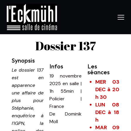
Dossier 137
Synopsis
Infos
Les
Le dossier 137
séances
19 novembre
est en
MER 03
2025
en salle
|
apparence
DEC à 20
1h 55min
|
une affaire de
h 30
Policier |
plus pour
LUN 08
France
Stéphanie,
DEC à 18
De
Dominik
enquêtrice à
h
Moll
l’IGPN, la
MAR 09
police des