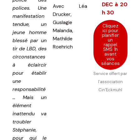
DEC à 20
Avec
Léa
polices. Une
h 30
Drucker,
manifestation
Guslagie
tendue, un
Cliquez
Malanda,
ici pour
jeune homme
planifier
Mathilde
un
blessé par un
rappel
Roehrich
tir de LBD, des
SMS 1h
avant
circonstances
vos
séances
à éclaircir
pour établir
Service offert par
une
l’association
responsabilité
Cin’Eckmuhl
… Mais un
élément
inattendu va
troubler
Stéphanie,
pour qui le