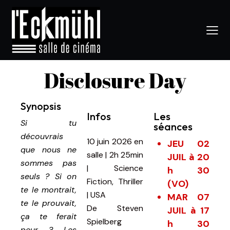
Disclosure Day
Synopsis
Infos
Les
Si tu
séances
découvrais
10 juin 2026
en
JEU 02
que nous ne
salle
|
2h 25min
JUIL à 20
sommes pas
|
Science
h 30
seuls ? Si on
Fiction, Thriller
(VO)
te le montrait,
| USA
MAR 07
te le prouvait,
De
Steven
JUIL à 17
ça te ferait
Spielberg
h 30
peur ? Les