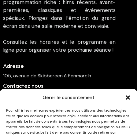
programmation riche : films récents, avant-
premières, classiques et événements
spéciaux. Plongez dans l’émotion du grand
écran dans une salle moderne et conviviale.
Consultez les horaires et le programme en
ligne pour organiser votre prochaine séance !
Adresse
105, avenue de Skibbereen à Penmarc’h
Contactez nous
cinema.penmarch@orange.fr
Gérer le consentement
06 70 00 64 41
Pour offrir les meilleures expériences, nous utilisons des technologies
telles que les cookies pour stocker et/ou accéder aux informations des
Suivez-nous
appareils. Le fait de consentir à ces technologies nous permettra de
traiter des données telles que le comportement de navigation ou les ID
uniques sur ce site. Le fait de ne pas consentir ou de retirer son