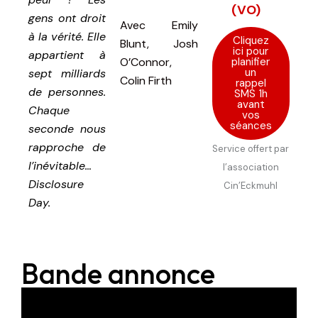
(VO)
gens ont droit
Avec
Emily
à la vérité. Elle
Cliquez
Blunt, Josh
ici pour
appartient à
planifier
O’Connor,
un
sept milliards
Colin Firth
rappel
de personnes.
SMS 1h
avant
Chaque
vos
séances
seconde nous
rapproche de
Service offert par
l’inévitable…
l’association
Disclosure
Cin’Eckmuhl
Day.
Bande annonce