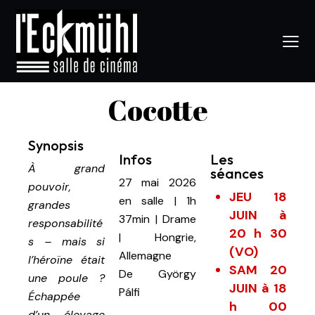
Cocotte
Synopsis
Infos
Les
À grand
séances
27 mai 2026
pouvoir,
JEU 18
en salle
|
1h
grandes
JUIN à
37min
|
Drame
responsabilité
20 h 30
| Hongrie,
s – mais si
(VO)
Allemagne
l’héroïne était
SAM 20
De
György
une poule ?
JUIN à 18
Pálfi
Échappée
h 00
d’un élevage