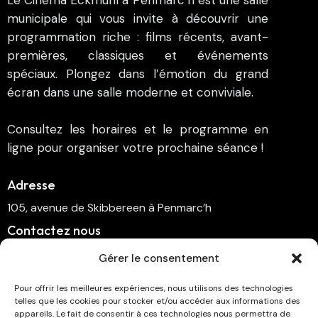
Le Cinéma Eckmühl à Penmarc’h est une salle
municipale qui vous invite à découvrir une
programmation riche : films récents, avant-
premières, classiques et événements
spéciaux. Plongez dans l’émotion du grand
écran dans une salle moderne et conviviale.
Consultez les horaires et le programme en
ligne pour organiser votre prochaine séance !
Adresse
105, avenue de Skibbereen à Penmarc’h
Contactez nous
cinema.penmarch@orange.fr
Gérer le consentement
06 70 00 64 41
Pour offrir les meilleures expériences, nous utilisons des technologies
telles que les cookies pour stocker et/ou accéder aux informations des
Suivez-nous
appareils. Le fait de consentir à ces technologies nous permettra de