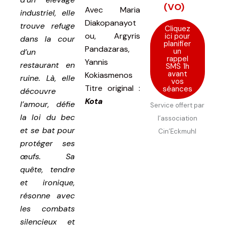
(VO)
Avec
Maria
industriel, elle
Diakopanayot
trouve refuge
Cliquez
ou, Argyris
ici pour
dans la cour
planifier
Pandazaras,
un
d’un
rappel
Yannis
restaurant en
SMS 1h
avant
Kokiasmenos
ruine. Là, elle
vos
Titre original :
séances
découvre
Kota
l’amour, défie
Service offert par
la loi du bec
l’association
et se bat pour
Cin’Eckmuhl
protéger ses
œufs. Sa
quête, tendre
et ironique,
résonne avec
les combats
silencieux et