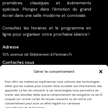
premières, classiques et événements
spéciaux. Plongez dans l’émotion du grand
écran dans une salle moderne et conviviale.
Consultez les horaires et le programme en
ligne pour organiser votre prochaine séance !
Adresse
105, avenue de Skibbereen à Penmarc’h
Contactez nous
cinema.penmarch@orange.fr
Gérer le consentement
06 70 00 64 41
Pour offrir les meilleures expériences, nous utilisons des technologies
telles que les cookies pour stocker et/ou accéder aux informations des
Suivez-nous
appareils. Le fait de consentir à ces technologies nous permettra de
traiter des données telles que le comportement de navigation ou les ID
uniques sur ce site. Le fait de ne pas consentir ou de retirer son
consentement peut avoir un effet négatif sur certaines
caractéristiques et fonctions.