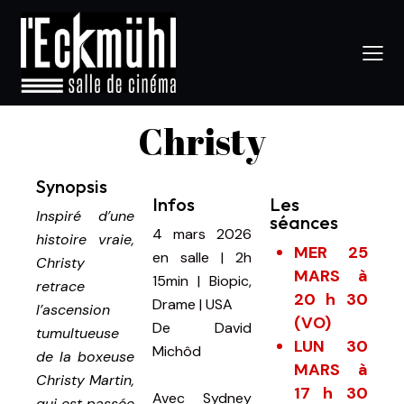
Christy
Synopsis
Infos
Les
Inspiré d’une
séances
4 mars 2026
histoire vraie,
MER 25
en salle
|
2h
Christy
MARS à
15min
|
Biopic,
retrace
20 h 30
Drame | USA
l’ascension
(VO)
De
David
tumultueuse
LUN 30
Michôd
de la boxeuse
MARS à
Christy Martin,
17 h 30
Avec
Sydney
qui est passée