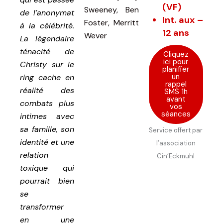
(VF)
Sweeney, Ben
de l’anonymat
Int. aux –
Foster, Merritt
à la célébrité.
12 ans
Wever
La légendaire
ténacité de
Cliquez
ici pour
Christy sur le
planifier
un
ring cache en
rappel
réalité des
SMS 1h
avant
combats plus
vos
séances
intimes avec
sa famille, son
Service offert par
identité et une
l’association
relation
Cin’Eckmuhl
toxique qui
pourrait bien
se
transformer
en une