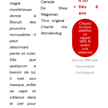
h 30
Canada
magie
Dès 6
De
Shea
mystérieuse
ans
Wageman
donne à
Titre original
:
Biscuit des
Cliquez
Charlie the
ici pour
pouvoirs
planifier
Wonderdog
un
incroyables : il
rappel
peut
SMS 1h
avant
désormais
vos
séances
parler et voler.
Dès que
Service offert par
quelqu’un a
l’association
besoin de lui,
Cin’Eckmuhl
il met son
masque, enfile
sa cape et
s’élance dans
le ciel pour