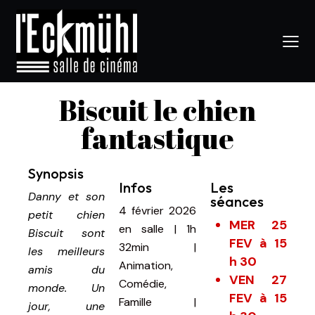
Biscuit le chien
fantastique
Synopsis
Infos
Les
Danny et son
séances
4 février 2026
petit chien
MER 25
en salle
|
1h
Biscuit sont
FEV à 15
32min
|
les meilleurs
h 30
Animation,
amis du
VEN 27
Comédie,
monde. Un
FEV à 15
Famille |
jour, une