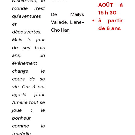
Nishio-san, le
AOÛT à
monde n’est
15 h 30
De
Mailys
qu’aventures
à partir
Vallade, Liane-
et
de 6 ans
Cho Han
découvertes.
Mais le jour
de ses trois
ans, un
événement
change le
cours de sa
vie. Car à cet
âge-là pour
Amélie tout se
joue : le
bonheur
comme la
tragédie.