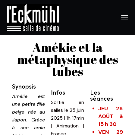
Amékie et la
métaphysique des
tubes
Synopsis
Infos
Les
Amélie est
séances
Sortie en
une petite fille
JEU 28
salles le 25 juin
belge née au
AOÛT à
2025
|
1h 17min
Japon. Grâce
15 h 30
|
Animation |
à son amie
VEN 29
France