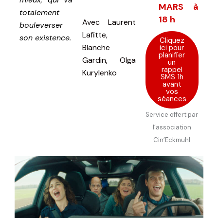
MARS à
totalement
18 h
Avec
Laurent
bouleverser
Lafitte,
son existence.
Cliquez
Blanche
ici pour
planifier
Gardin, Olga
un
rappel
Kurylenko
SMS 1h
avant
vos
séances
Service offert par
l’association
Cin’Eckmuhl