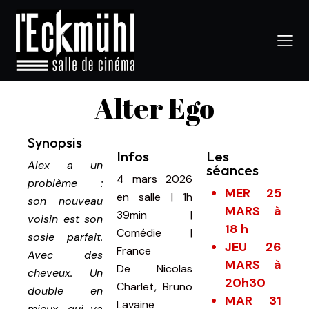
Alter Ego
Synopsis
Infos
Les
Alex a un
séances
4 mars 2026
problème :
MER 25
en salle
|
1h
son nouveau
MARS à
39min
|
voisin est son
18 h
Comédie |
sosie parfait.
JEU 26
France
Avec des
MARS à
De
Nicolas
cheveux. Un
20h30
Charlet, Bruno
double en
MAR 31
Lavaine
mieux, qui va