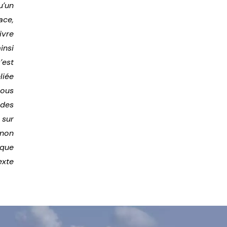
’un
ace,
ivre
insi
est
liée
sous
des
 sur
non
 que
exte