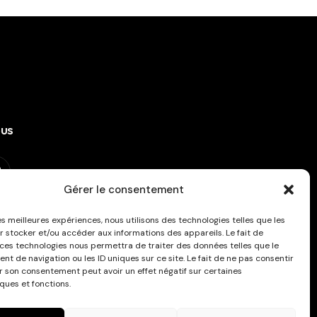
ous
Gérer le consentement
ous à la newsletter !
les meilleures expériences, nous utilisons des technologies telles que les
r stocker et/ou accéder aux informations des appareils. Le fait de
 ces technologies nous permettra de traiter des données telles que le
t de navigation ou les ID uniques sur ce site. Le fait de ne pas consentir
er son consentement peut avoir un effet négatif sur certaines
ques et fonctions.