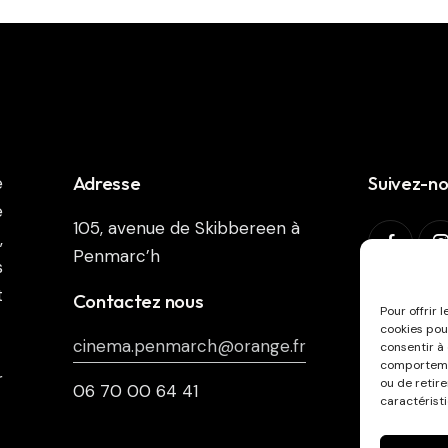
Adresse
Suivez-n
e
e
105, avenue de Skibbereen à
,
Penmarc’h
s
t
Abonnez-v
Contactez nous
Pour offrir 
cookies pou
cinema.penmarch@orange.fr
consentir à
comportemen
r
ou de retir
06 70 00 64 41
caractéristi