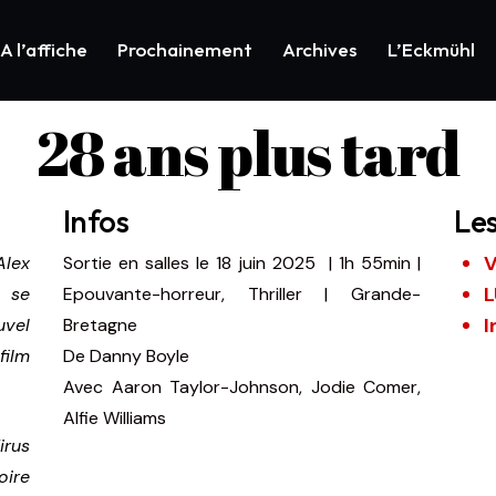
A l’affiche
Prochainement
Archives
L’Eckmühl
28 ans plus tard
Infos
Le
V
Alex
Sortie en salles le 18 juin 2025
|
1h 55min
|
L
, se
Epouvante-horreur, Thriller | Grande-
I
uvel
Bretagne
film
De
Danny Boyle
Avec
Aaron Taylor-Johnson, Jodie Comer,
Alfie Williams
irus
oire