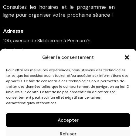
Consultez les horaires et le programme en
ligne pour organiser votre prochaine séance !
Adresse
105, avenue de Skibbereen à Penmarc’h
Contactez nous
Gérer le consentement
cinema.penmarch@orange.fr
06 70 00 64 41
Pour offrir les meilleures expériences, nous utilisons des technologies
telles que les cookies pour stocker et/ou accéder aux informations des
appareils. Le fait de consentir à ces technologies nous permettra de
Suivez-nous
traiter des données telles que le comportement de navigation ou les ID
uniques sur ce site. Le fait de ne pas consentir ou de retirer son
consentement peut avoir un effet négatif sur certaines
caractéristiques et fonctions.
Abonnez-vous à la newsletter !
Accepter
Refuser